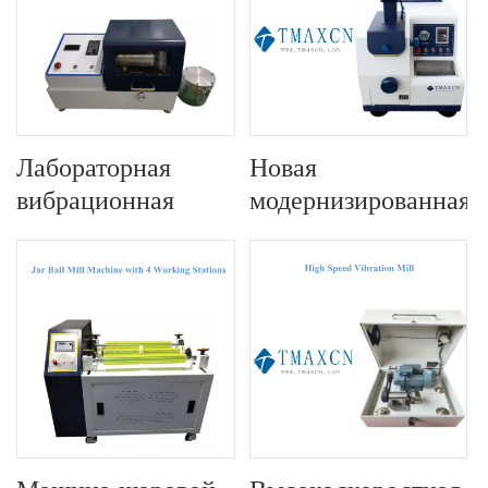
Лабораторная
Новая
вибрационная
модернизированная
шаровая мельница
лаборатория малой
с защитной
щековой дробилки
крышкой