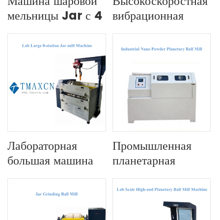
Машина шаровой
Высокоскоростная
мельницы Jar с 4
вибрационная
рабочими
мельница
станциями
Лабораторная
Промышленная
большая машина
планетарная
для производства
шаровая мельница
банок с 8
станциями