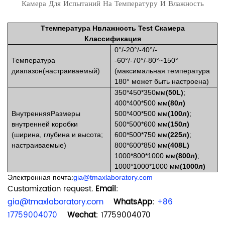
Камера Для Испытаний На Температуру И Влажность
T
температура
H
влажность
T
est
C
камера
Классификация
0°/-20°/-40°/-
Температура
-60°/-70°/-80°~150°
диапазон(
настраиваемый
)
(максимальная температура
180° может быть настроена)
350
*
450
*
350
мм
(
50L
)
;
400*400*500 мм
(80л)
Внутренняя
Размеры
500*400*500 мм
(100л)
;
внутренней коробки
500*500*600 мм
(150л)
(ширина, глубина и высота;
600*500*750 мм
(225л)
;
настраиваемые)
800*600*850 мм
(408L)
1000*800*1000 мм
(800л)
;
1000*1000*1000 мм
(1000л)
Электронная почта:
gia@tmaxlaboratory.com
Customization request.
Email
:
gia@tmaxlaboratory.com
WhatsApp
:
+86
17759004070
Wechat
: 17759004070