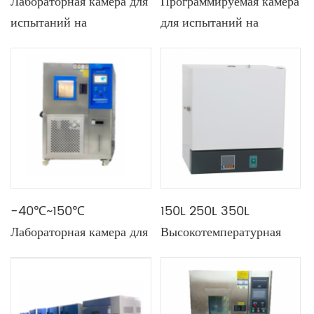
Лабораторная камера для
Программируемая камера
испытаний на
для испытаний на
температуру и влажность
постоянную температуру
на 80 л
и влажность 50 л, 80 л,
1000 л
-40℃~150℃
150L 250L 350L
Лабораторная камера для
Высокотемпературная
испытаний на
испытательная камера с
температуру и влажность
рабочей камерой из
нержавеющей стали