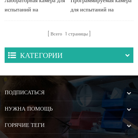
Лабораторная камера для
Программируемая камера
испытаний на
для испытаний на
температуру и влажность
постоянную температуру
50-1000 л
и влажность 408L, 800L
Всего
1
страницы
и 1000L с системой
управления
КАТЕГОРИИ
ПОДПИСАТЬСЯ
НУЖНА ПОМОЩЬ
ГОРЯЧИЕ ТЕГИ