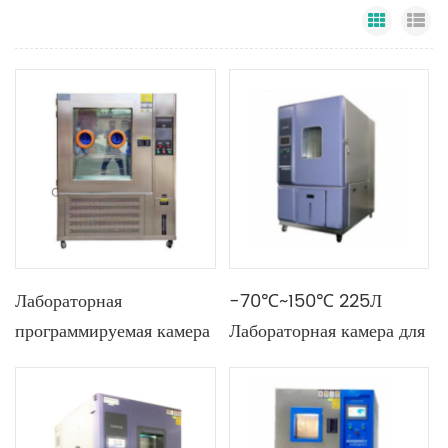
Grid Vi
Li
Лабораторная
-70℃~150℃ 225Л
программируемая камера
Лабораторная камера для
для измерения
испытаний на влажность
температуры и
и температуру
влажности объемом 50-