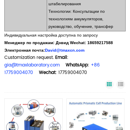
штабелирования
Технологии: Консультации по
технологиям аккумуляторов,
руководство, обучение, трансфер
Индивидуальная настройка доступна по запросу
Менеджер по продажам:
Дэвид
Wechat:
18659217588
Электронная почта:
David@tmaxcn.com
Customization request.
Email
:
gia@tmaxlaboratory.com
WhatsApp
:
+86
17759004070
Wechat
: 17759004070
Grid Vi
Li