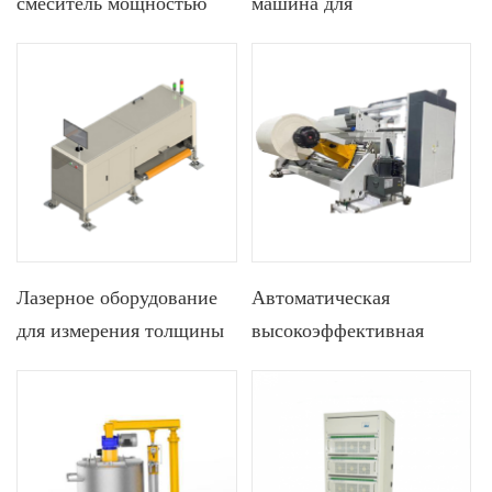
смеситель мощностью
машина для
650 л для производства
формирования высокой
призматических батарей
температуры и
отрицательного давления
для литий-ионной
призматической батареи
Лазерное оборудование
Автоматическая
для измерения толщины
высокоэффективная
покрытия или измерения
машина для продольной
толщины электродов
резки рулона для
валковым прессом для
производства
призматических батарей
призматических батарей