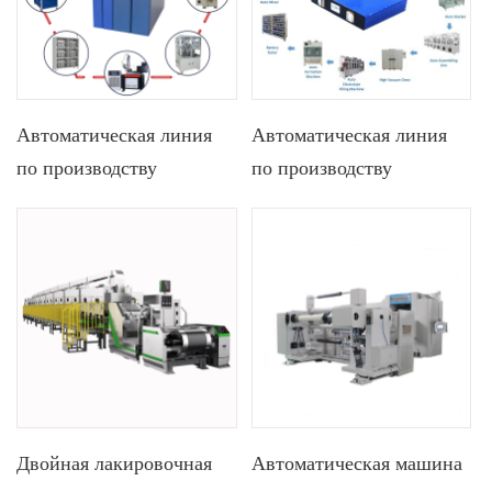
Автоматическая линия
Автоматическая линия
по производству
по производству
призматических
призматических ячеек
элементов литий-
литий-ионного
ионной батареи
аккумулятора LFP 30Ah
мощностью 100 МВтч.
50Ah 100Ah
Линия по производству
электромобилей.
Решение «под ключ»
Двойная лакировочная
Автоматическая машина