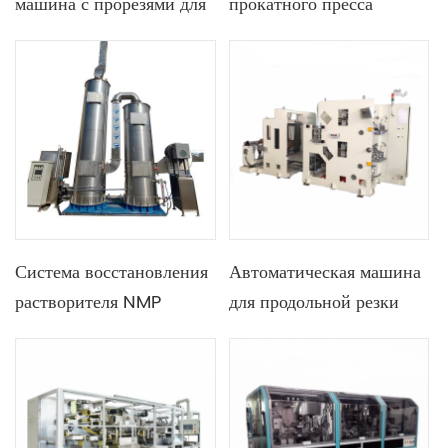
машина с прорезями для
прокатного пресса
призматических
каландра для
аккумуляторных
производственной линии
электродов
призматических клеток
Система восстановления
Автоматическая машина
растворителя NMP
для продольной резки
50000 м3/ч Система
электродов для
рециркуляции NMP
производства литиевых
призматических батарей