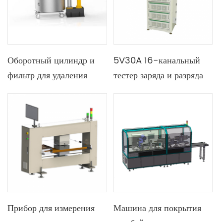
Оборотный цилиндр и
5V30A 16-канальный
фильтр для удаления
тестер заряда и разряда
железа для машины для
машины для
нанесения покрытий на
тестирования литий-
литиевые батареи
ионных призматических
батарей
Прибор для измерения
Машина для покрытия