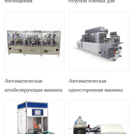
поглощения
голубой пленки для
проникновения
производства литиевых
рентгеновских лучей
призматических батарей
измерителя
поверхностной
плотности
Автоматическая
Автоматическая
штабелирующая машина
односторонняя машина
для производства
непрерывного нанесения
призматических ячеек
покрытий электродом
для литий-ионного
аккумулятора