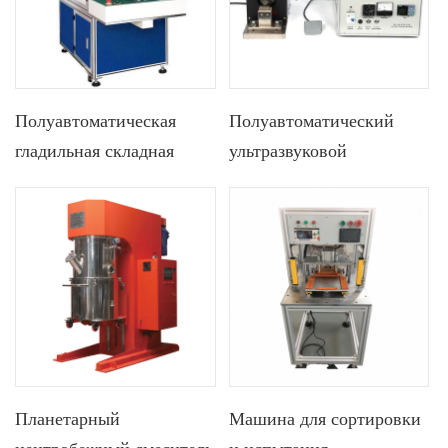
Полуавтоматическая
Полуавтоматический
гладильная складная
ультразвуковой
машина для обрезки
сварочный аппарат для
кромок с аккумулятором
сварки алюминиевой
3 в 1 для производства
фольги и пластин
призматических ячеек
призматической батареи
Планетарный
Машина для сортировки