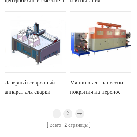
центробежный смеситель
и испытания
вакуума 100Л для
аккумуляторов для
смешивания Слурры
измерения внутреннего
батареи
сопротивления и
напряжения
призматических
аккумуляторов
Лазерный сварочный
Машина для нанесения
аппарат для сварки
покрытия на перенос
верхней крышки
электрода с рулона для
призматической батареи
производства литиевых
2
1
батарей
Всего
2
страницы