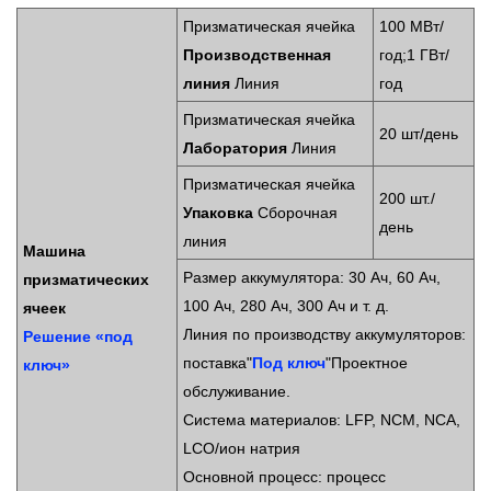
Призматическая ячейка
100 МВт/
Производственная
год
;
1 ГВт/
линия
Линия
год
Призматическая ячейка
20 шт/день
Лаборатория
Линия
Призматическая ячейка
200 шт./
Упаковка
Сборочная
день
линия
Машина
Размер аккумулятора: 30 Ач, 60 Ач,
призматических
100 Ач, 280 Ач, 300 Ач и т. д.
ячеек
Линия по производству аккумуляторов:
Решение «под
поставка"
Под ключ
"Проектное
ключ»
обслуживание.
Система материалов: LFP, NCM, NCA,
LCO/ион натрия
Основной процесс: процесс