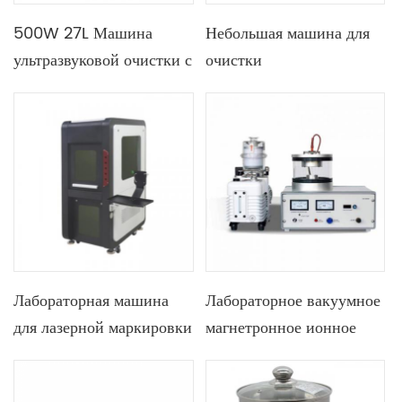
500W 27L Машина
Небольшая машина для
ультразвуковой очистки с
очистки
ЧПУ с цифровым
ультрафиолетовым
дисплеем для
светом перовскита
перовскитных солнечных
выдвижного типа для
элементов
очистки небольших
подложек, таких как ITO
и FTO
Лабораторная машина
Лабораторное вакуумное
для лазерной маркировки
магнетронное ионное
с высокой точностью
распыление для
позиционирования и
перовскитных солнечных