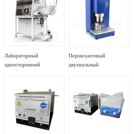
500C для изготовления
Дополнительная система
солнечных батарей из
нагрева с площадью
перовскита
очистки до 300 × 300
мм.
Лабораторный
Перовскитовый
односторонний
двухвальный
вакуумный перчаточный
компактный
ящик с одной рабочей
планетарный вакуумный
станцией, используемый
смеситель, используемый
в фотоэлектрической
в фотоэлектрической
промышленности для
промышленности
исследований синтеза
перовскита