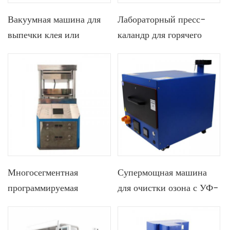
Вакуумная машина для
Лабораторный пресс-
выпечки клея или
каландр для горячего
сушильное устройство
проката для прокатки
для использования
подложки с покрытием
пленки на подложке на
линии сборки
перовскитовых
солнечных элементов
Многосегментная
Супермощная машина
программируемая
для очистки озона с УФ-
автоматическая машина
излучением из
горячего прессования
нержавеющей стали.