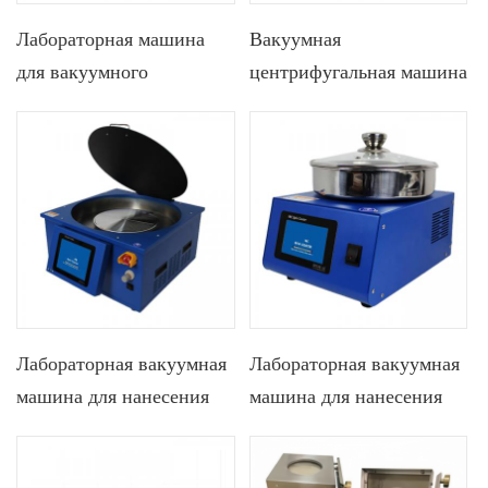
промышленности
Лабораторная машина
Вакуумная
для вакуумного
центрифугальная машина
центрифугирования со
Lab 200C с функцией
сверхшироким
нагрева
диапазоном скоростей и
держателем пленки
Лабораторная вакуумная
Лабораторная вакуумная
машина для нанесения
машина для нанесения
покрытий с подложкой
покрытий с
размером от 8 до 12
регулируемым