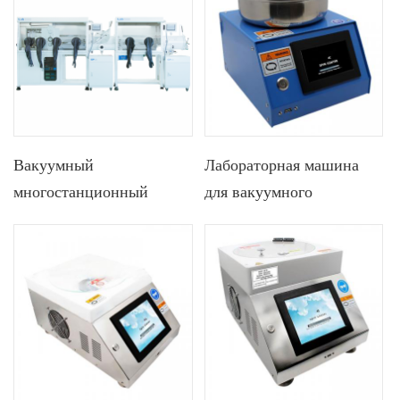
визуальным
элементов
позиционированием с
помощью
ультрафиолетового
лазера
Вакуумный
Лабораторная машина
многостанционный
для вакуумного
перчаточный ящик из
центрифугирования с
нержавеющей стали для
сенсорным экраном 4,3
удаления растворителей
дюйма и вакуумным
с центрифугирующим
куском, используемая в
устройством,
перчаточном боксе для
используемый в
пленок для выращивания
фотоэлектрической
перовскита