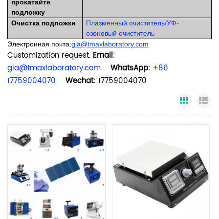
прокатайте
подложку
Очистка подложки
Плазменный очиститель
/
УФ-
озоновый очиститель
Электронная почта:
gia@tmaxlaboratory.com
Customization request.
Email
:
gia@tmaxlaboratory.com
WhatsApp
:
+86
17759004070
Wechat
: 17759004070
Grid Vi
Li