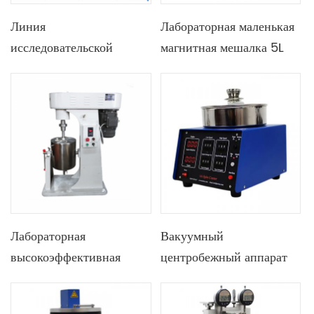
Линия
Лабораторная маленькая
исследовательской
магнитная мешалка 5L
лаборатории по
400C со встроенным
производству
нагревом и функцией
перовскитовых
отображения скорости
солнечных элементов
для исследовательского
оборудования на
перовскитовых
солнечных элементах
Лабораторная
Вакуумный
высокоэффективная
центробежный аппарат
электрическая
ручного типа с
подъемно-
держателем пластины,