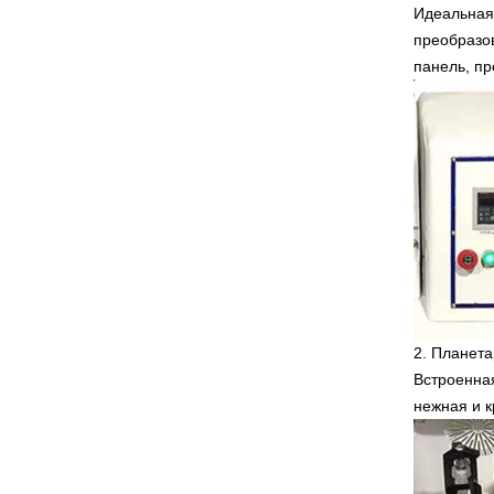
Идеальная 
преобразов
панель, пр
2.
Планета
Встроенна
нежная и к