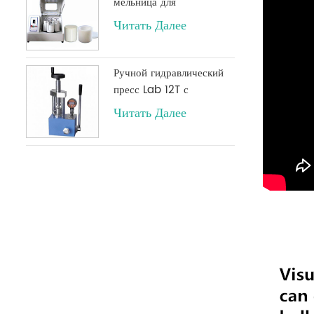
мельница для
измельчения порошка
Читать Далее
Ручной гидравлический
пресс Lab 12T с
цифровым манометром
Читать Далее
(опция), обычно
используемый в
инфракрасных
лабораториях