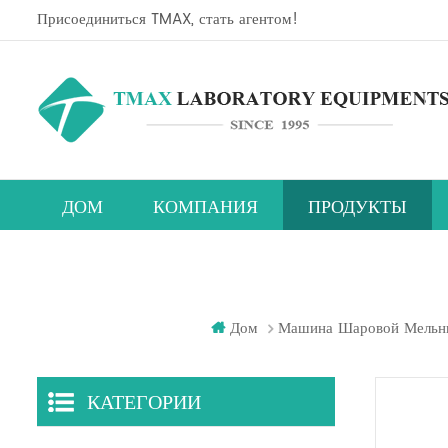
Присоединиться TMAX, стать агентом!
ДОМ
КОМПАНИЯ
ПРОДУКТЫ
Линия исследовательского оборудования для перовскитовых солнечных элементов
Планетарный центробежный смеситель
Машина для нанесения пленочного покрытия
Камера для испытаний на температуру и влаж
Пла
Л
Ка
Дом
Машина Шаровой Мельн
КАТЕГОРИИ