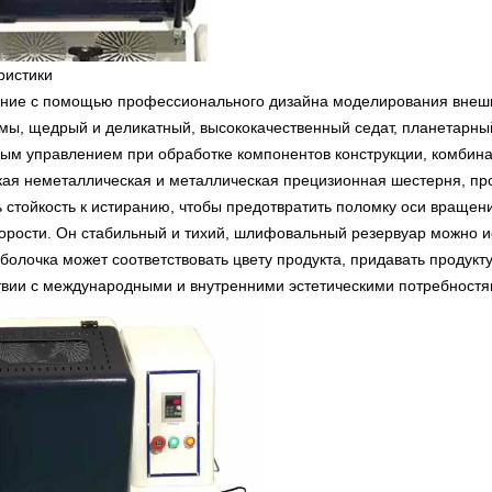
ристики
ние с помощью профессионального дизайна моделирования внешнег
ы, щедрый и деликатный, высококачественный седат, планетарный 
ым управлением при обработке компонентов конструкции, комбин
кая неметаллическая и металлическая прецизионная шестерня, пр
 стойкость к истиранию, чтобы предотвратить поломку оси вращен
орости. Он стабильный и тихий, шлифовальный резервуар можно ис
болочка может соответствовать цвету продукта, придавать продукт
твии с международными и внутренними эстетическими потребностям