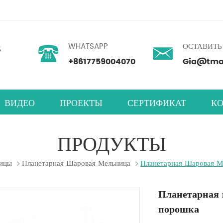
WHATSAPP
ОСТАВИТЬ
+8617759004070
Gia@tmax
ВИДЕО
ПРОЕКТЫ
СЕРТИФИКАТ
КО
ность
нетарный центробежный смеситель
абораторная машина для нанесения покрытий
мера для испытаний на влажность
ПРОДУКТЫ
ицы
Планетарная Шаровая Мельница
Планетарная Шаровая М
Планетарная 
порошка