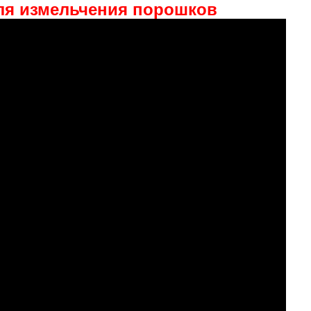
ля измельчения порошков