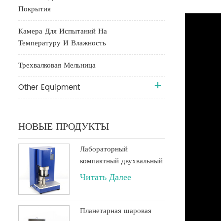
Покрытия
Камера Для Испытаний На
Температуру И Влажность
Трехвалковая Мельница
Other Equipment
НОВЫЕ ПРОДУКТЫ
Лабораторный
компактный двухвальный
планетарный вакуумный
Читать Далее
миксер объемом 500 мл
или 250 мл
Планетарная шаровая