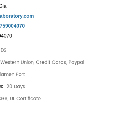
Gia
aboratory.com
7759004070
04070
-DS
 Western Union, Credit Cards, Paypal
iamen Port
я:
20 Days
GS, UL Certificate