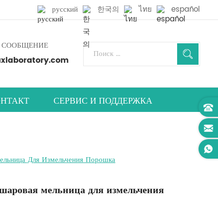
русский
한국의
ไทย
español
 СООБЩЕНИЕ
laboratory.com
НТАКТ
СЕРВИС И ПОДДЕРЖКА
ельница Для Измельчения Порошка
шаровая мельница для измельчения