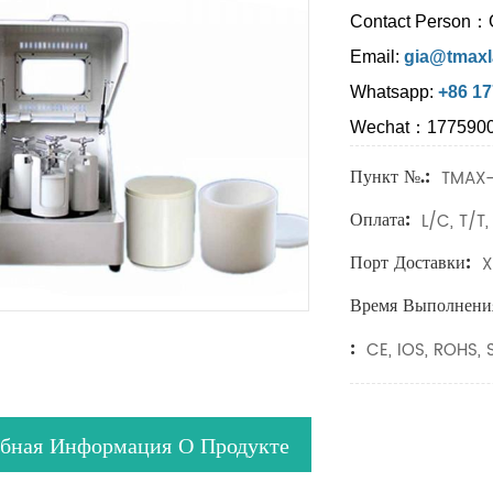
Contact Person：
Email:
gia@tmaxl
Whatsapp:
+86 1
Wechat：177590
Пункт №.:
TMAX
Оплата:
L/C, T/T,
Порт Доставки:
X
Время Выполнени
:
CE, IOS, ROHS, S
бная Информация О Продукте