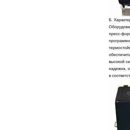
Б.
Характе
Оборудова
пресс-форм
программн
термостой
обеспечить
высокой ск
надежна, о
в соответс