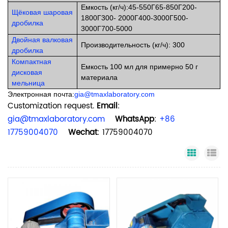
Емкость (кг/ч):45-550
Г
65-850
Г
200-
Щёковая шаровая
1800
Г
300- 2000
Г
400-3000
Г
500-
дробилка
3000
Г
700-5000
Двойная валковая
Производительность (кг/ч): 300
дробилка
Компактная
Емкость 100 мл для примерно 50 г
дисковая
материала
мельница
Электронная почта:
gia@tmaxlaboratory.com
Customization request.
Email
:
gia@tmaxlaboratory.com
WhatsApp
:
+86
17759004070
Wechat
: 17759004070
Grid Vi
Li