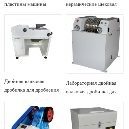
пластины машины
керамические щековая
щековой дробилки
дробилка/мельница с
лаборатории опционный
цифровым контролем
размера
Двойная валковая
Лабораторная двойная
дробилка для дробления
валковая дробилка для
материалов
огнеупорных и твердых
материалов