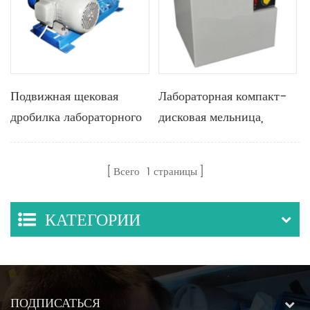
Подвижная щековая
Лабораторная компакт-
дробилка лабораторного
дисковая мельница,
масштаба
подходящая для образцов
для более тонкого
Всего
1
страницы
фрезерования после
спекания
КАТЕГОРИИ
ПОДПИСАТЬСЯ