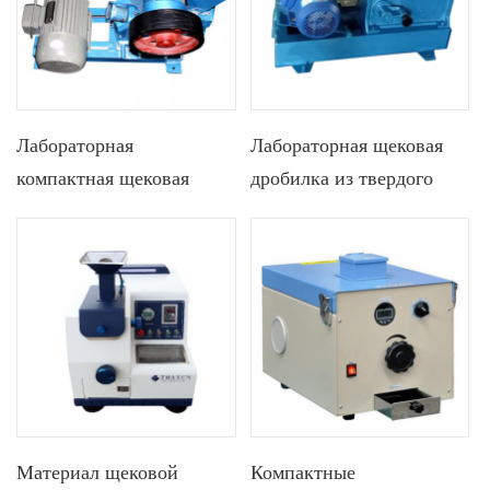
Лабораторная
Лабораторная щековая
компактная щековая
дробилка из твердого
шаровая мельница для
камня Mini Rock Mobile
измельчения
для подготовки проб
минеральной руды
Материал щековой
Компактные