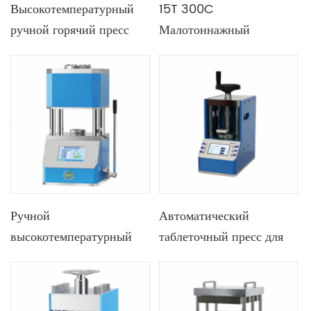
Высокотемпературный
15T 300C
ручной горячий пресс
Малотоннажный
Lab 40T с двойными
встроенный ручной
нагревательными
горячий пресс с двойной
пластинами
нагревательной
пластиной 400X400 мм
Ручной
Автоматический
высокотемпературный
таблеточный пресс для
горячий пресс 900C 5T
порошков Lab 0,2T-12T
с пресс-формой из
с 4,3-дюймовым ЖК-
никелевого сплава
экраном