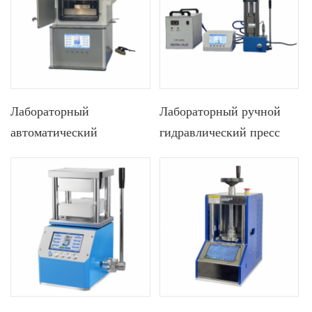
Лабораторный
Лабораторный ручной
автоматический
гидравлический пресс
термопресс для
300 ℃ 24 т с
ламинирования, плоский
хромированным
горячий пресс
цилиндром диаметром
110 мм и двойной
нагревательной
пластиной