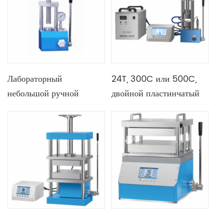
Лабораторный
24T, 300C или 500C,
небольшой ручной
двойной пластинчатый
гидравлический пресс 3T
ручной горячий пресс,
5T ​​12T 15T
дополнительный водяной
охладитель