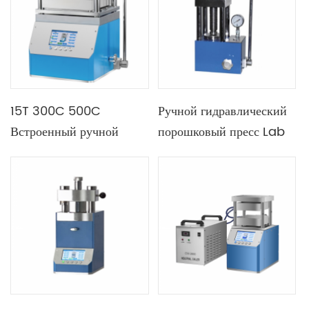
300МПа 40Т с
защитной дверцей из
плексигласа
15T 300C 500C
Ручной гидравлический
Встроенный ручной
порошковый пресс Lab
горячий пресс с
25T с четырьмя
двойными
колоннами
нагревательными
пластинами 300X300
мм