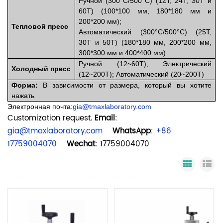
Ручной (300°C/500°C) (12T, 24T, 30T и
60T) (100*100 мм, 180*180 мм и
200*200 мм);
Тепловой пресс
Автоматический (300°C/500°C) (25T,
30T и 50T) (180*180 мм, 200*200 мм,
300*300 мм и 400*400 мм)
Ручной (12~60T); Электрический
Холодный пресс
(12~200Т); Автоматический (20~200Т)
Форма
:
В зависимости от размера, который вы хотите
нажать
Электронная почта:
gia@tmaxlaboratory.com
Customization request.
Email
:
gia@tmaxlaboratory.com
WhatsApp
:
+86
17759004070
Wechat
: 17759004070
Grid Vi
Li