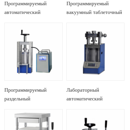
Программируемый
Программируемый
автоматический
вакуумный таблеточный
высокотемпературный
пресс интегрированного
горячий пресс Lab 900C
типа Lab 25T для
10T
перчаточного бокса
Программируемый
Лабораторный
раздельный
автоматический
электрический
холодный
изостатический пресс
изостатический
Lab 65T
таблеточный пресс