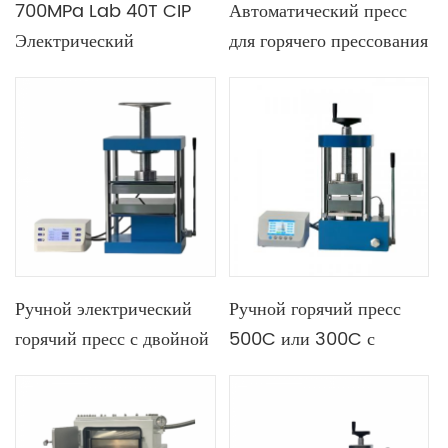
700MPa Lab 40T CIP
Автоматический пресс
Электрический
для горячего прессования
гидравлический пресс
Lab 500C 25T с
Холодный
многоступенчатым
изостатический пресс
программированием
для пресса для гранул
Ручной электрический
Ручной горячий пресс
горячий пресс с двойной
500C или 300C с
пластиной и английским
двойной нагревательной
панельным термостатом
матрицей