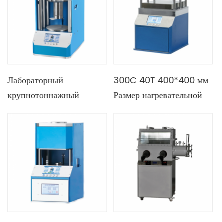
Лабораторный
300C 40T 400*400 мм
крупнотоннажный
Размер нагревательной
автоматический
пластины
программируемый
Автоматический горячий
порошковый
пресс Дополнительный
таблеточный пресс 150 т,
охладитель воды с
дополнительный
быстрым охлаждением
компьютер для
дистанционного
управления