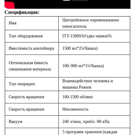
Спецификация:
Центробежное перемешивание
Имя
пеногаситель
Тип оборудования
ITT-1500SS
ï¼
два чашки
ï¼
Вместимость контейнера
1500 мл*2
¼
Чашка)
Оптимальная ёмкость
100–900 мл*1
¼
Чашка)
смешивания материала
Взаимодействие человека и
Тип операции
машины Режим
Скорость вращения
100-1500 об/мин
Скорость вращения
Неизменность
Вакуум
240 л/мин, прибл.-98 кПа
5 программ хранения (каждая