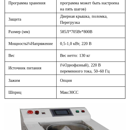
Программа хранения
программа может быть настроена
на пять шагов)
Дверная крышка, поломка,
Защита
Перегрузка
Размер (мм)
585Л*705Вт*800В
Мощность
ï¼
Напряжение
0,5-1,0 кВт, 220 В
Вес
Вес нетто: 130 кг
ï¼
Однофазный), 220 В
Источник питания
переменного тока, 50–60 Гц
Зажим
Опция
Шприц
Макс30CC