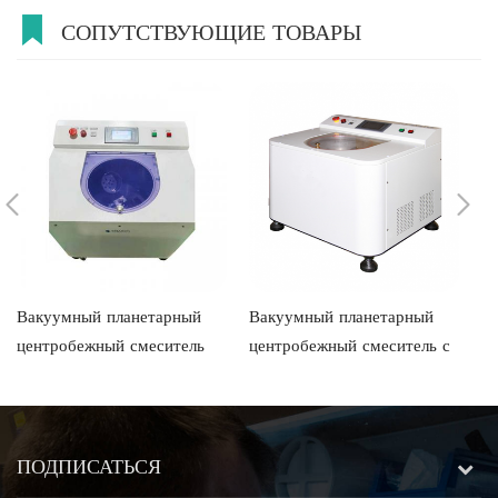
СОПУТСТВУЮЩИЕ ТОВАРЫ
Вакуумный планетарный
Вакуумный планетарный
В
центробежный смеситель
центробежный смеситель с
ц
емкостью 300 мл с двумя
двумя чашками на 700 мл
д
контейнерами и
с фиксированным
с
фиксированным
соотношением скоростей
с
передаточным числом
ПОДПИСАТЬСЯ