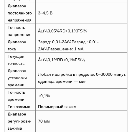
Диапазон
постоянного
3~4,5 В
напряжения
Точность
Â±ï¼0,05%RD+0,1%FSï¼
напряжения
Диапазон
Заряд: 0,01-2Aï¼Разряд : 0,01-
тока
2Aï¼Разрешение: 1 мА
Текущая
Â±ï¼0,1%RD+0,1%FSï¼
точность
Диапазон
Любая настройка в пределах 0–30000 минут,
установки
единица времени — мин
времени
Точность
±0,1%
времени
Тип зажима
Полимерный зажим
Диапазон
регулировки
70 мм
зажима