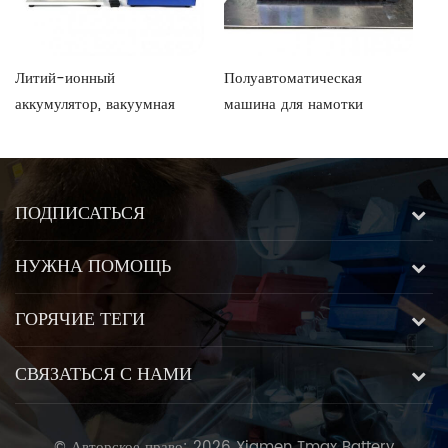
Литий-ионный
Полуавтоматическая
М
аккумулятор, вакуумная
машина для намотки
ак
диффузионная камера и
пакетов
а
многофункциональная
машина для наполнения
электролитом
ПОДПИСАТЬСЯ
НУЖНА ПОМОЩЬ
ГОРЯЧИЕ ТЕГИ
СВЯЗАТЬСЯ С НАМИ
© Авторское право: 2026 Xiamen Tmax Battery