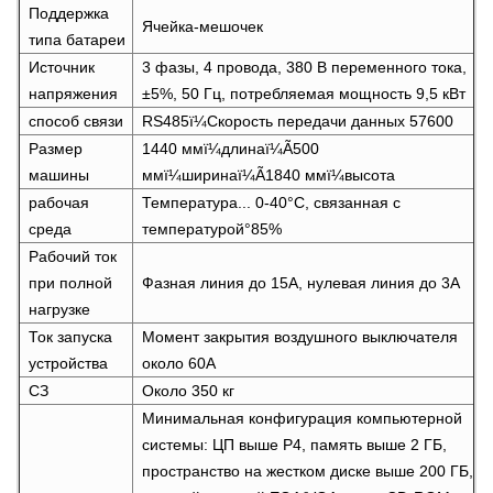
Поддержка
Ячейка-мешочек
типа батареи
Источник
3 фазы, 4 провода, 380 В переменного тока,
напряжения
±5%, 50 Гц, потребляемая мощность 9,5 кВт
способ связи
RS485ï¼Скорость передачи данных 57600
Размер
1440 ммï¼длинаï¼Ã500
машины
ммï¼ширинаï¼Ã1840 ммï¼высота
рабочая
Температура... 0-40°С, связанная с
среда
температурой°85%
Рабочий ток
при полной
Фазная линия до 15А, нулевая линия до 3А
нагрузке
Ток запуска
Момент закрытия воздушного выключателя
устройства
около 60А
СЗ
Около 350 кг
Минимальная конфигурация компьютерной
системы: ЦП выше P4, память выше 2 ГБ,
пространство на жестком диске выше 200 ГБ,