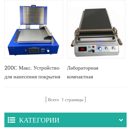
200С Макс. Устройство
Лабораторная
для нанесения покрытия
компактная
на планшет компактной
лакировочная машина
лаборатории
для нанесения покрытия
Всего
1
страницы
автоматическое мини для
на проволочные стержни
покрытия электрода
с шириной 300 мм
КАТЕГОРИИ
батареи