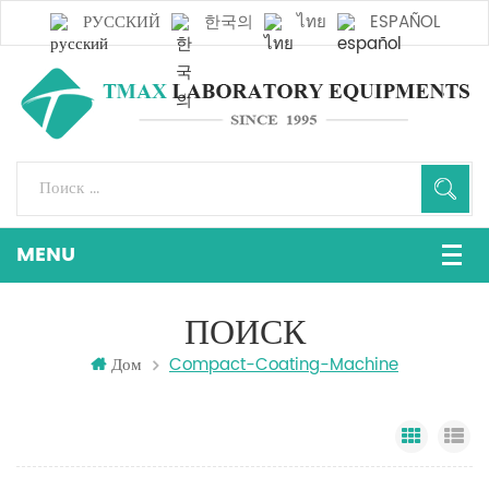
РУССКИЙ
한국의
ไทย
ESPAÑOL
ПОИСК
Дом
Compact-Coating-Machine
Grid Vi
Li