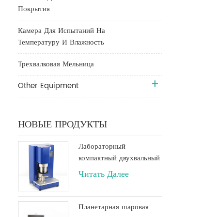
Покрытия
Камера Для Испытаний На
Температуру И Влажность
Трехвалковая Мельница
Other Equipment
НОВЫЕ ПРОДУКТЫ
Лабораторный
компактный двухвальный
планетарный вакуумный
Читать Далее
миксер объемом 500 мл
или 250 мл
Планетарная шаровая