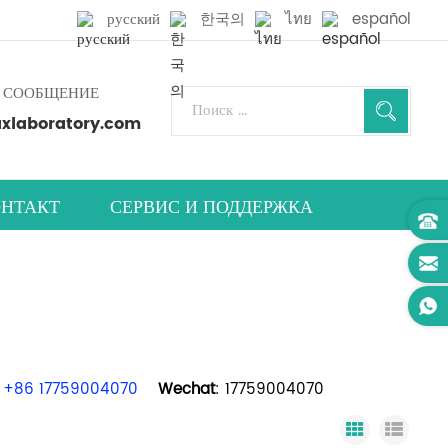
русский
한국의
ไทย
español
 СООБЩЕНИЕ
laboratory.com
НТАКТ
СЕРВИС И ПОДДЕРЖКА
+86 17759004070
Wechat
: 17759004070
Grid View
List 