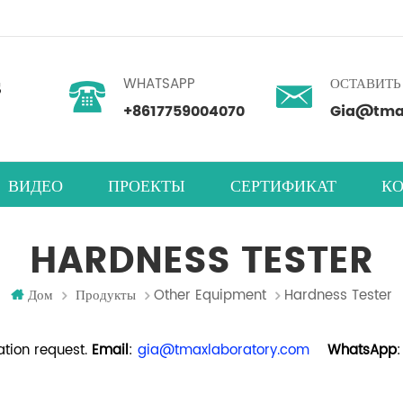
WHATSAPP
ОСТАВИТЬ
+8617759004070
Gia@tmax
ВИДЕО
ПРОЕКТЫ
СЕРТИФИКАТ
КО
ность
нетарный центробежный смеситель
абораторная машина для нанесения покрытий
мера для испытаний на влажность
HARDNESS TESTER
Дом
Продукты
Other Equipment
Hardness Tester
tion request.
Email
:
gia@tmaxlaboratory.com
WhatsApp
: