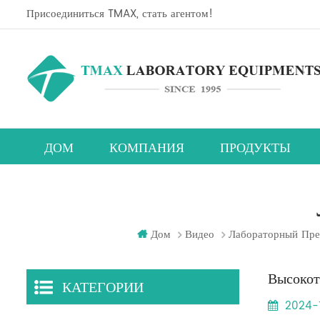
Присоединиться TMAX, стать агентом!
ДОМ
КОМПАНИЯ
ПРОДУКТЫ
Линия исследовательского оборудования для перовскитовых солнечных элементов
Планетарный центробежный смеситель
Машина для нанесения пленочного покрытия
Камера для испытаний на температуру и влаж
Пла
Л
Ка
Дом
Видео
Лабораторный Пре
Высокот
КАТЕГОРИИ
2024-