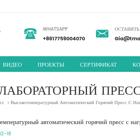
WHATSAPP
ОСТАВИТЬ
+8617759004070
Gia@tmax
ВИДЕО
ПРОЕКТЫ
СЕРТИФИКАТ
КО
ность
нетарный центробежный смеситель
абораторная машина для нанесения покрытий
мера для испытаний на влажность
ЛАБОРАТОРНЫЙ ПРЕС
сс
Высокотемпературный Автоматический Горячий Пресс С На
емпературный автоматический горячий пресс с на
12-18