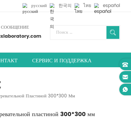
русский
한국의
ไทย
español
 СООБЩЕНИЕ
laboratory.com
НТАКТ
СЕРВИС И ПОДДЕРЖКА
С
гревательной Пластиной 300*300 Мм
гревательной пластиной 300*300 мм