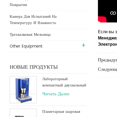
Покрытия
Камера Для Испытаний На
Температуру И Влажность
Если вы 
Трехвалковая Мельница
Менедже
Электрон
Other Equipment
Предыду
НОВЫЕ ПРОДУКТЫ
Следующ
Лабораторный
компактный двухвальный
планетарный вакуумный
Читать Далее
миксер объемом 500 мл
или 250 мл
Планетарная шаровая