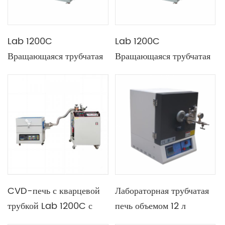
Lab 1200C
Lab 1200C
Вращающаяся трубчатая
Вращающаяся трубчатая
печь с одной
печь с двойной
температурной зоной и
температурной зоной и
диаметром трубы 80 мм
длиной нагревательной
секции 350 и 350 мм
CVD-печь с кварцевой
Лабораторная трубчатая
трубкой Lab 1200C с
печь объемом 12 л
одной температурной
Муфельная печь 1700C