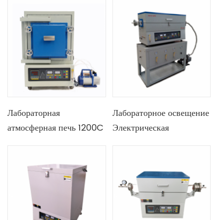
температуры
отверстий сзади
Лабораторная
Лабораторное освещение
атмосферная печь 1200C
Электрическая
1400C 1700C 1800C для
вакуумная печь CVD из
фотоэлектрической
керамического волокна
промышленности
из глинозема