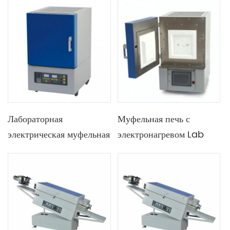
углеродный стержень в
качестве нагревательного
элемента
Лабораторная
Муфельная печь с
электрическая муфельная
электронагревом Lab
печь 1200C 64L с
1700C, 12 л, с
термопарой типа K
термопарой типа B