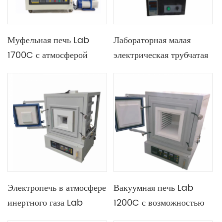
Муфельная печь Lab
Лабораторная малая
1700C с атмосферой
электрическая трубчатая
инертного газа и
печь 1100C с кварцевой
нагревательным
трубкой диаметром 180
элементом Mosi2
мм
Электропечь в атмосфере
Вакуумная печь Lab
инертного газа Lab
1200C с возможностью
1800C с контролем
добавления выпускных