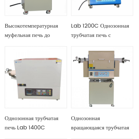
Высокотемпературная
Lab 1200C Однозонная
муфельная печь до
трубчатая печь с
1700C с камерами
возможностью выбора
различных размеров
труб большого размера
Однозонная трубчатая
Однозонная
печь Lab 1400C
вращающаяся трубчатая
использует кремниевый
печь Lab 1200C