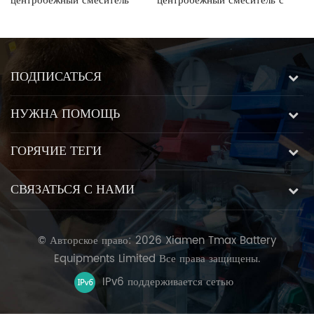
центробежный смеситель
центробежный смеситель с
ц
емкостью 300 мл с двумя
двумя чашками на 700 мл
д
контейнерами и
с фиксированным
с
фиксированным
соотношением скоростей
с
передаточным числом
ПОДПИСАТЬСЯ
НУЖНА ПОМОЩЬ
ГОРЯЧИЕ ТЕГИ
СВЯЗАТЬСЯ С НАМИ
© Авторское право: 2026 Xiamen Tmax Battery
Equipments Limited Все права защищены.
IPv6 поддерживается сетью