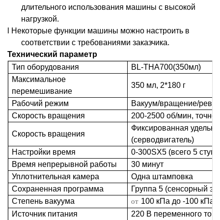
длительного использования машины с высокой
нагрузкой.
l Некоторые функции машины можно настроить в
соответствии с требованиями заказчика.
Технический параметр
Тип оборудования
BL-THA700(350мл)
Максимальное
350 мл, 2*180 г
перемешивание
Рабочий режим
Вакуум/вращение/рево
Скорость вращения
200-2500 об/мин, точно
Фиксированная удельная
Скорость вращения
(серводвигатель)
Настройки
время
0-300SX5 (всего 5 ступе
Время непрерывной работы
30 минут
Уплотнительная камера
Одна штамповка
Сохраненная программа
Группа 5 (сенсорный экр
от
Степень вакуума
100 кПа
до
-100 кПа
Источник питания
220 В переменного тока, 