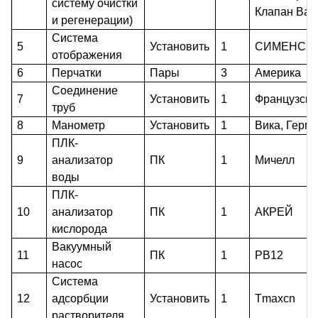
систему очистки
Клапан Bao
и регенерации)
Система
5
Установить
1
СИМЕНС
отображения
6
Перчатки
Пары
3
Америка
Соединение
7
Установить
1
Французски
труб
8
М
анометр
Установить
1
Вика, Герм
ПЛК-
9
анализатор
ПК
1
Мичелл
воды
ПЛК-
10
анализатор
ПК
1
АКРЕЙ
кислорода
Вакуумный
11
ПК
1
РВ12
насос
Система
12
адсорбции
Установить
1
Т
maxcn
растворителя