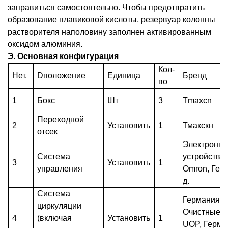
заправиться самостоятельно. Чтобы предотвратить
образование плавиковой кислоты, резервуар колонны
растворителя наполовину заполнен активированным
оксидом алюминия.
Э.
Основная конфигурация
Кол-
Нет
.
D
положение
Единица
Бренд
во
1
Б
окс
Шт
3
Т
maxcn
Переходной
2
Установить
1
Тмакскн
отсек
Электронн
Система
устройств
3
Установить
1
управления
Omron, Герм
д.
Система
Германия 
циркуляции
Очистные 
4
(включая
Установить
1
UOP, Герма