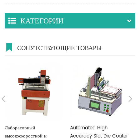
КАТЕГОРИИ
СОПУТСТВУЮЩИЕ ТОВАРЫ
Лабораторный
Automated High
G
высокоскоростной и
Accuracy Slot Die Coater
C