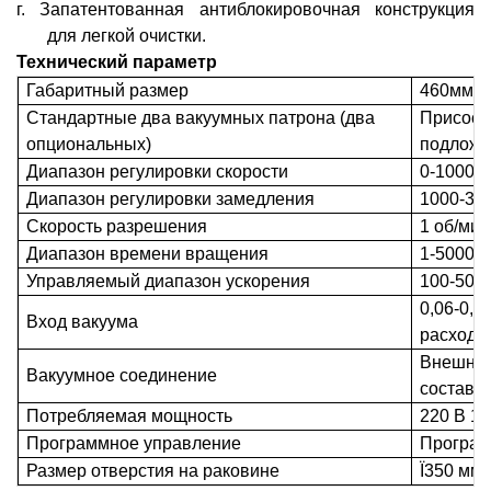
г.
Запатентованная антиблокировочная конструкция
для легкой очистки.
Технический параметр
Габаритный размер
460мм(Д
Стандартные два вакуумных патрона (два
Присоск
опциональных)
подложк
Диапазон регулировки скорости
0-10000
Диапазон регулировки замедления
1000-30
Скорость разрешения
1 об/мин
Диапазон времени вращения
1-5000с
Управляемый диапазон ускорения
100-500
0,06-0,
Вход вакуума
расход 1
Внешний
Вакуумное соединение
составл
Потребляемая мощность
220 В 15
Программное управление
Програм
Размер отверстия на раковине
Ï350 мм