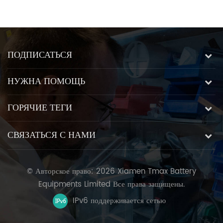
высокоточный станок для
Aimed at Perovskite
M
резки стекла с пятиосевой
Photovoltaic Fabrication
E
специальной системой
управления стеклом
ПОДПИСАТЬСЯ
НУЖНА ПОМОЩЬ
ГОРЯЧИЕ ТЕГИ
СВЯЗАТЬСЯ С НАМИ
© Авторское право: 2026 Xiamen Tmax Battery
Equipments Limited Все права защищены.
IPv6 поддерживается сетью