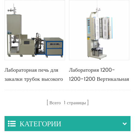
Лабораторная печь для
Лаборатория 1200-
закалки трубок высокого
1200-1200 Вертикальная
вакуума 1700C
трубчатая печь с тремя
вертикальная с
температурными зонами
Всего
1
страницы
диффузионным насосом
КАТЕГОРИИ