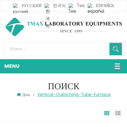
РУССКИЙ
한국의
ไทย
ESPAÑOL
ПОИСК
Дом
Vertical-Quenching-Tube-Furnace
Grid Vi
Li