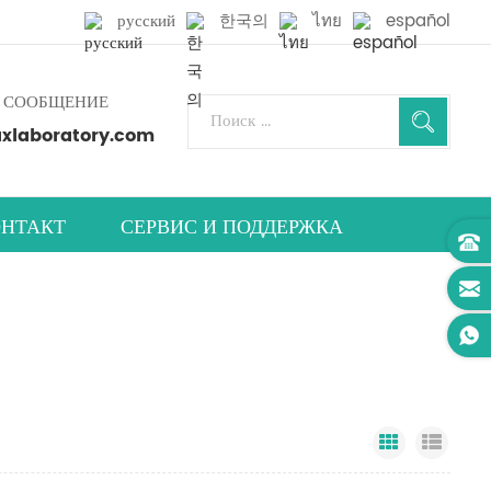
русский
한국의
ไทย
español
 СООБЩЕНИЕ
laboratory.com
НТАКТ
СЕРВИС И ПОДДЕРЖКА
Grid View
List 