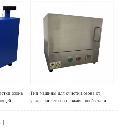
стки озона
Тип машины для очистки озона от
еющей
ультрафиолета из нержавеющей стали
ма нагрева
× 300 мм.
ы