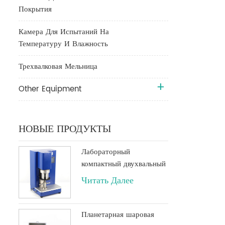
Покрытия
Камера Для Испытаний На
Температуру И Влажность
Трехвалковая Мельница
Other Equipment
НОВЫЕ ПРОДУКТЫ
Лабораторный
компактный двухвальный
планетарный вакуумный
Читать Далее
миксер объемом 500 мл
или 250 мл
Планетарная шаровая