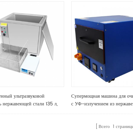
нный ультразвуковой
Супермощная машина для очи
ь нержавеющей стали 135 л,
с УФ-излучением из нержав
стали. Дополнительная систе
с площадью очистки до 300 
Всего
1
страниц