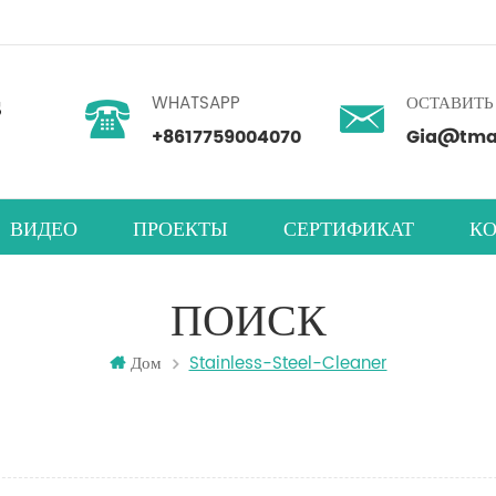
WHATSAPP
ОСТАВИТЬ
+8617759004070
Gia@tmax
ВИДЕО
ПРОЕКТЫ
СЕРТИФИКАТ
КО
ность
нетарный центробежный смеситель
абораторная машина для нанесения покрытий
мера для испытаний на влажность
ПОИСК
Дом
Stainless-Steel-Cleaner