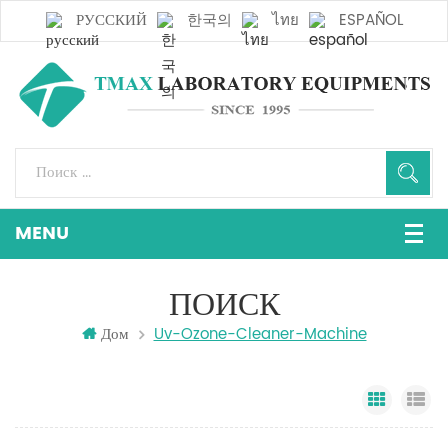
РУССКИЙ
한국의
ไทย
ESPAÑOL
ПОИСК
Дом
Uv-Ozone-Cleaner-Machine
Grid Vi
Li