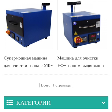
Супермощная машина
Машина для очистки
для очистки озона с УФ-
УФ-озоном выдвижного
излучением из
типа с функцией нагрева
нержавеющей стали.
и контроля температуры
Всего
1
страницы
Дополнительная система
нагрева с площадью
КАТЕГОРИИ
очистки до 300 × 300
мм.